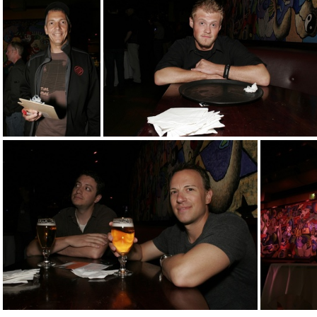
sfMacIndie2010 291
sfMacIndie2010 293
sfMacIndie2010 297
sfMacIndie2010 301