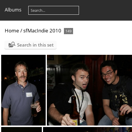
Albums
Home
/
sfMacIndie 2010
149
Search in this set