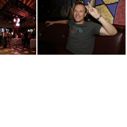
sfMacIndie2010 295
sfMacIndie2010 296
sfMacIndie2010 306
sfMacIndie2010 314