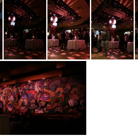
sfMacIndie2010 294
sfMacIndie2010 302
sfMacIndie2010 303
sfMacIndie2010 305